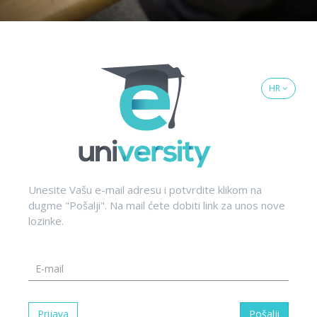
HR
Unesite Vašu e-mail adresu i potvrdite klikom na
dugme "Pošalji". Na mail ćete dobiti link za unos nove
lozinke.
Prijava
Pošalji