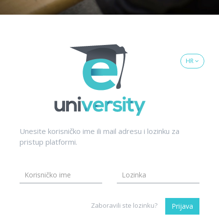
HR
Unesite korisničko ime ili mail adresu i lozinku za
pristup platformi.
Zaboravili ste lozinku?
Prijava